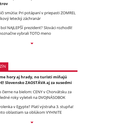
trov
iči smútia: Pri potápaní v priepasti ZOMREL
čkový letecký záchranár
 bol NAJLEPŠÍ prezident? Slováci rozhodli!
noznačne vybrali TOTO meno
ZÍN
e hory aj hrady, no turisti míňajú
E! Slovensko ZAOSTÁVA aj za susedmi
to čierne na bielom: CENY v Chorvátsku za
ledné roky vyleteli na DVOJNÁSOBOK
olenka v Egypte? Platí výstraha 3. stupňa!
to oblastiam sa oblúkom VYHNITE