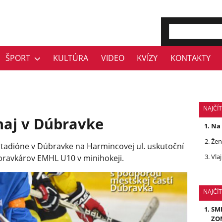
ŠPORT
KULTÚRA
VIDEO
KVÍZY
KONTAKTY
NAJČÍT
naj v Dúbravke
Na 
Žen
tadióne v Dúbravke na Harmincovej ul. uskutoční
Vla
ípravkárov EMHL U10 v minihokeji.
NAJČÍ
SMR
ZOM