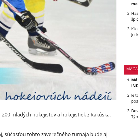
me
Has
špi
Kto
Jed
MAGA
Mám
IND
Je 
pos
Dov
 200 mladých hokejistov a hokejistiek z Rakúska,
Tým
j, súčasťou tohto záverečného turnaja bude aj