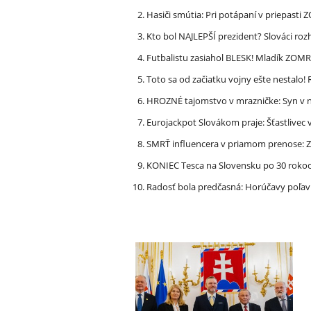
Hasiči smútia: Pri potápaní v priepasti
Kto bol NAJLEPŠÍ prezident? Slováci ro
Futbalistu zasiahol BLESK! Mladík ZOM
Toto sa od začiatku vojny ešte nestalo
HROZNÉ tajomstvo v mrazničke: Syn v n
Eurojackpot Slovákom praje: Šťastliv
SMRŤ influencera v priamom prenose: ZA
KONIEC Tesca na Slovensku po 30 rokoch
Radosť bola predčasná: Horúčavy poľavi