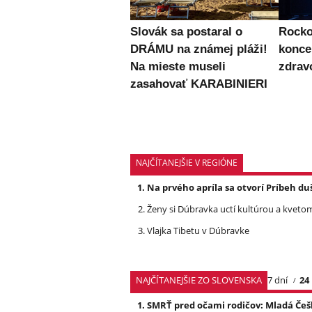
Slovák sa postaral o
Rocko
DRÁMU na známej pláži!
konce
Na mieste museli
zdra
zasahovať KARABINIERI
NAJČÍTANEJŠIE V REGIÓNE
Na prvého apríla sa otvorí Príbeh du
Ženy si Dúbravka uctí kultúrou a kveto
Vlajka Tibetu v Dúbravke
NAJČÍTANEJŠIE ZO SLOVENSKA
7 dní
24
SMRŤ pred očami rodičov: Mladá Češ