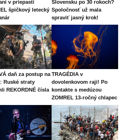
ní v priepasti
Slovensku po 30 rokoch?
L špičkový letecký
Spoločnosť už mala
anár
spraviť jasný krok!
Á daň za postup na
TRAGÉDIA v
: Ruské straty
dovolenkovom raji! Po
hli REKORDNÉ čísla
kontakte s medúzou
ZOMREL 13-ročný chlapec