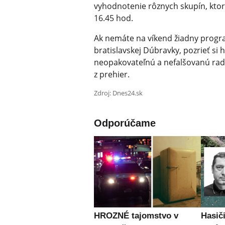
vyhodnotenie rôznych skupín, kto
16.45 hod.
Ak nemáte na víkend žiadny progr
bratislavskej Dúbravky, pozrieť si 
neopakovateľnú a nefalšovanú rado
z prehier.
Zdroj: Dnes24.sk
Odporúčame
HROZNÉ tajomstvo v
Hasiči