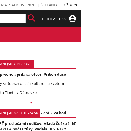
PIA 7. AUGUST 2026
ŠTEFÁNIA
26 °C
PRIHLÁSIŤ SA
ANEJŠIE V REGIÓNE
prvého apríla sa otvorí Príbeh duše
y si Dúbravka uctí kultúrou a kvetom
jka Tibetu v Dúbravke
7 dní
24 hod
TANEJŠIE NA DNES24.SK
Ť pred očami rodičov: Mladá Češka (†14)
RELA počas túry! Padala DESIATKY