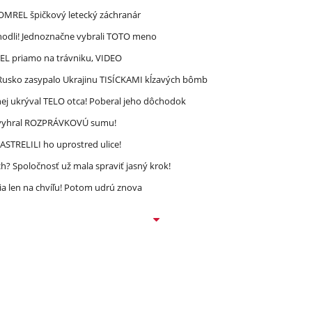
 ZOMREL špičkový letecký záchranár
zhodli! Jednoznačne vybrali TOTO meno
REL priamo na trávniku, VIDEO
! Rusko zasypalo Ukrajinu TISÍCKAMI kĺzavých bômb
ej ukrýval TELO otca! Poberal jeho dôchodok
ec vyhral ROZPRÁVKOVÚ sumu!
STRELILI ho uprostred ulice!
? Spoločnosť už mala spraviť jasný krok!
a len na chvíľu! Potom udrú znova