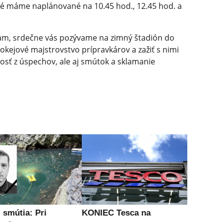
ré máme naplánované na 10.45 hod., 12.45 hod. a
am, srdečne vás pozývame na zimný štadión do
hokejové majstrovstvo prípravkárov a zažiť s nimi
sť z úspechov, ale aj smútok a sklamanie
 smútia: Pri
KONIEC Tesca na