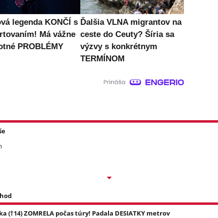
vá legenda KONČÍ s
Ďalšia VLNA migrantov na
rtovaním! Má vážne
ceste do Ceuty? Šíria sa
votné PROBLÉMY
výzvy s konkrétnym
TERMÍNOM
še
m
 hod
ka (†14) ZOMRELA počas túry! Padala DESIATKY metrov