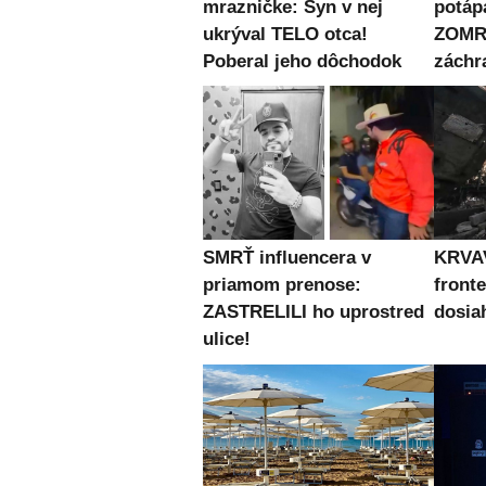
mrazničke: Syn v nej
potápa
ukrýval TELO otca!
ZOMRE
Poberal jeho dôchodok
záchr
SMRŤ influencera v
KRVAV
priamom prenose:
fronte
ZASTRELILI ho uprostred
dosia
ulice!