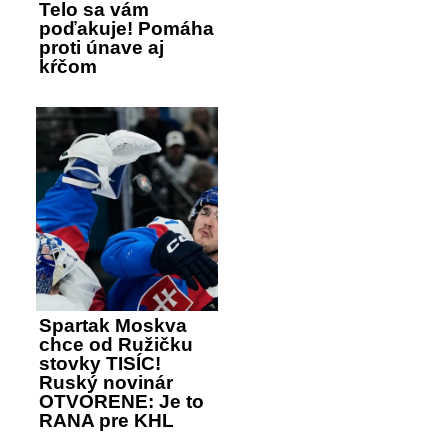
Telo sa vám
poďakuje! Pomáha
proti únave aj
kŕčom
Spartak Moskva
chce od Ružičku
stovky TISÍC!
Ruský novinár
OTVORENE: Je to
RANA pre KHL