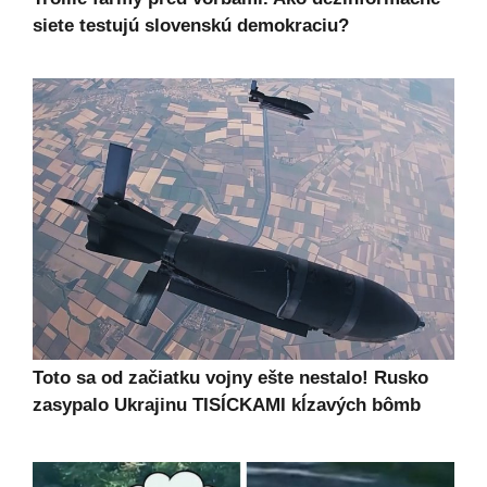
siete testujú slovenskú demokraciu?
Toto sa od začiatku vojny ešte nestalo! Rusko
zasypalo Ukrajinu TISÍCKAMI kĺzavých bômb