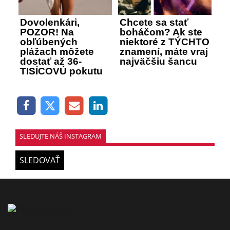
Dovolenkári,
Chcete sa stať
POZOR! Na
boháčom? Ak ste
obľúbených
niektoré z TÝCHTO
plážach môžete
znamení, máte vraj
dostať až 36-
najväčšiu šancu
TISÍCOVÚ pokutu
SLEDUJTE NÁŠ INSTAGRAM
SLEDOVAŤ