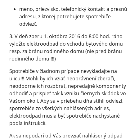
meno, priezvisko, telefonický kontakt a presnú
adresu, z ktorej potrebujete spotrebiče
odviezť.
3. V deň zberu 1. októbra 2016 do 8:00 hod. ráno
vyložte elektroodpad do vchodu bytového domu
resp. za bránu rodinného domu (nie pred bránu
rodinného domu !!!)
Spotrebiče v žiadnom prípade nevykladajte na
ulicu!!! Mohli by ich vziať neoprávnení zberači,
neodborne ich rozobrať, nepredajné komponenty
odhodiť a prispieť tak k vzniku čiernych skládok vo
Vašom okolí. Aby sa v priebehu dňa stihli odviezť
spotrebiče zo všetkých nahlásených adries,
elektroodpad musia byť spotrebiče nachystané
podľa inštrukcií.
Ak sa nepodarí od Vás prevziať nahlásený odpad