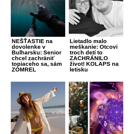
NEŠŤASTIE na
Lietadlo malo
dovolenke v
meškanie: Otcovi
Bulharsku: Senior
troch detí to
chcel zachrániť
ZACHRÁNILO
topiaceho sa, sám
život! KOLAPS na
ZOMREL
letisku