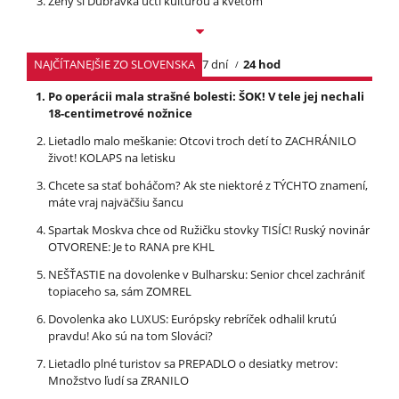
Ženy si Dúbravka uctí kultúrou a kvetom
NAJČÍTANEJŠIE ZO SLOVENSKA
7 dní
24 hod
Po operácii mala strašné bolesti: ŠOK! V tele jej nechali
18-centimetrové nožnice
Lietadlo malo meškanie: Otcovi troch detí to ZACHRÁNILO
život! KOLAPS na letisku
Chcete sa stať boháčom? Ak ste niektoré z TÝCHTO znamení,
máte vraj najväčšiu šancu
Spartak Moskva chce od Ružičku stovky TISÍC! Ruský novinár
OTVORENE: Je to RANA pre KHL
NEŠŤASTIE na dovolenke v Bulharsku: Senior chcel zachrániť
topiaceho sa, sám ZOMREL
Dovolenka ako LUXUS: Európsky rebríček odhalil krutú
pravdu! Ako sú na tom Slováci?
Lietadlo plné turistov sa PREPADLO o desiatky metrov:
Množstvo ľudí sa ZRANILO