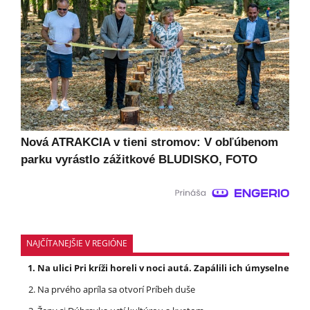
Nová ATRAKCIA v tieni stromov: V obľúbenom
parku vyrástlo zážitkové BLUDISKO, FOTO
NAJČÍTANEJŠIE V REGIÓNE
Na ulici Pri kríži horeli v noci autá. Zapálili ich úmyselne
Na prvého apríla sa otvorí Príbeh duše