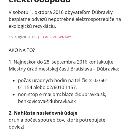
V sobotu 1. októbra 2016 obyvateľom Dúbravky
bezplatne odvezú nepotrebné elektrospotrebiče na
ekologickú recykláciu.
16. august 2016
TLAČOVÉ SPRÁVY
AKO NA TO?
1. Najneskôr do 28. septembra 2016 kontaktujte
Miestny úrad mestskej časti Bratislava – Dúbravka:
počas úradných hodín na tel.čísle: 02/601
01 154 alebo 02/6010 1157,
non-stop e-mailom:
blazej@
dubravka.sk
,
benkovicova@
dubravka.sk
2. Nahláste nasledovné údaje
druh a počet spotrebičov, ktoré potrebujete
odviezť