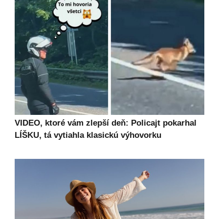
VIDEO, ktoré vám zlepší deň: Policajt pokarhal
LÍŠKU, tá vytiahla klasickú výhovorku