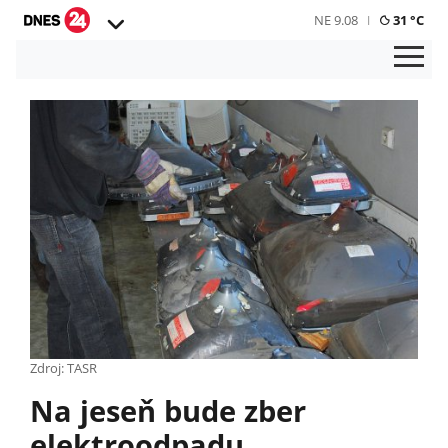
NE 9.08
31 °C
Zdroj: TASR
Na jeseň bude zber
elektroodpadu