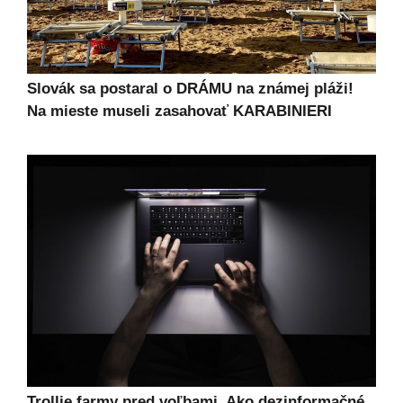
Slovák sa postaral o DRÁMU na známej pláži!
Na mieste museli zasahovať KARABINIERI
Trollie farmy pred voľbami. Ako dezinformačné