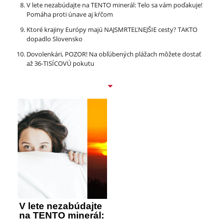
V lete nezabúdajte na TENTO minerál: Telo sa vám poďakuje!
Pomáha proti únave aj kŕčom
Ktoré krajiny Európy majú NAJSMRTEĽNEJŠIE cesty? TAKTO
dopadlo Slovensko
Dovolenkári, POZOR! Na obľúbených plážach môžete dostať
až 36-TISÍCOVÚ pokutu
V lete nezabúdajte
na TENTO minerál: