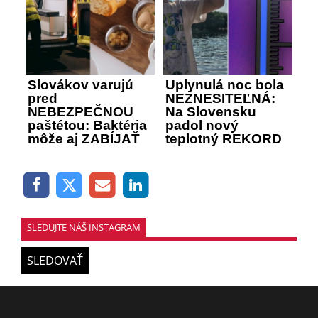
Slovákov varujú
Uplynulá noc bola
pred
NEZNESITEĽNÁ:
NEBEZPEČNOU
Na Slovensku
paštétou: Baktéria
padol nový
môže aj ZABÍJAŤ
teplotný REKORD
SLEDUJTE NÁŠ INSTAGRAM
SLEDOVAŤ