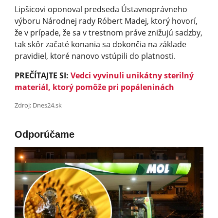
Lipšicovi oponoval predseda Ústavnoprávneho
výboru Národnej rady Róbert Madej, ktorý hovorí,
že v prípade, že sa v trestnom práve znižujú sadzby,
tak skôr začaté konania sa dokončia na základe
pravidiel, ktoré nanovo vstúpili do platnosti.
PREČÍTAJTE SI:
Vedci vyvinuli unikátny sterilný
materiál, ktorý pomôže pri popáleninách
Zdroj: Dnes24.sk
Odporúčame