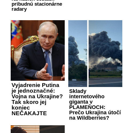
pribudnú stacionárne
radary
Vyjadrenie Putina
je jednoznačné:
Sklady
Vojna na Ukrajine?
internetového
giganta v
Tak skoro jej
PLAMEŇOCH:
koniec
Prečo Ukrajina útočí
NEČAKAJTE
na Wildberries?