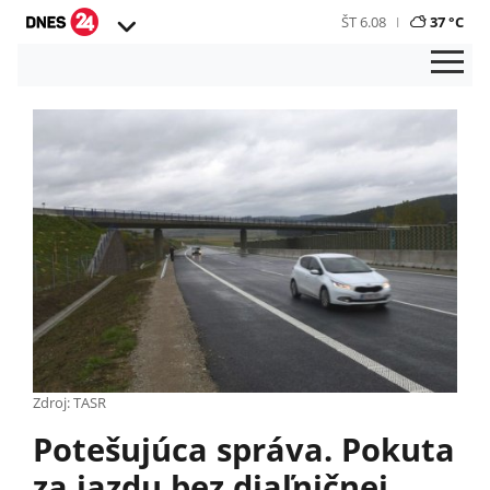
ŠT 6.08
37 °C
Zdroj: TASR
Potešujúca správa. Pokuta
za jazdu bez diaľničnej