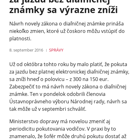
známky sa výrazne zníži
Návrh novely zákona o diaľničnej známke prináša
niekoľko zmien, ktoré už čoskoro môžu vstúpiť do
platnosti.
8. september 2016
SPRÁVY
Už od októbra tohto roku by malo platiť, že pokuta
za jazdu bez platnej elektronickej diaľničnej známky,
sa zníži hneď o polovicu – z 300 na 150 eur.
Zabezpečiť to má návrh novely zákona o diaľničnej
známke. Ten v pondelok odobrili členovia
Ústavnoprávneho výboru Národnej rady, návrh sa
tak môže už v septembri schváliť.
Ministerstvo dopravy má novelou zmeniť aj
periodicitu pokutovania vodičov. V praxi by to
znamenalo, že šofér môže druhú pokutu dostať až