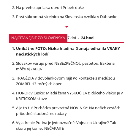
Na prvého apríla sa otvorí Príbeh duše
Prvá súkromná strelnica na Slovensku vznikla v Dúbravke
NAJČÍTANEJŠIE ZO SLOVENSKA
7 dní
24 hod
Unikátne FOTO: Nízka hladina Dunaja odhalila VRAKY
nacistických lodí
Slovákov varujú pred NEBEZPEČNOU paštétou: Baktéria
môže aj ZABÍJAŤ
TRAGÉDIA v dovolenkovom raji! Po kontakte s medúzou
ZOMREL 13-ročný chlapec
HOROR v Česku: Mladá žena VYSKOČILA z idúceho vlaku! Je v
KRITICKOM stave
A je to tu! Prichádza prevratná NOVINKA: Na našich cestách
pribudnú stacionárne radary
Vyjadrenie Putina je jednoznačné: Vojna na Ukrajine? Tak
skoro jej koniec NEČAKAJTE