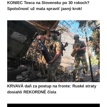
KONIEC Tesca na Slovensku po 30 rokoch?
Spoločnosť už mala spraviť jasný krok!
KRVAVÁ daň za postup na fronte: Ruské straty
dosiahli REKORDNÉ čísla