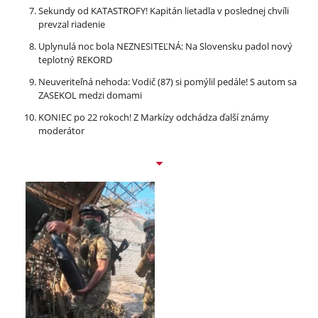
Sekundy od KATASTROFY! Kapitán lietadla v poslednej chvíli
prevzal riadenie
Uplynulá noc bola NEZNESITEĽNÁ: Na Slovensku padol nový
teplotný REKORD
Neuveriteľná nehoda: Vodič (87) si pomýlil pedále! S autom sa
ZASEKOL medzi domami
KONIEC po 22 rokoch! Z Markízy odchádza ďalší známy
moderátor