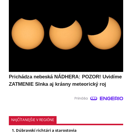
Prichádza nebeská NÁDHERA: POZOR! Uvidíme
ZATMENIE Slnka aj krásny meteorický roj
NAJČÍTANEJŠIE V REGIÓNE
Dúbravskí richtári a starostovia