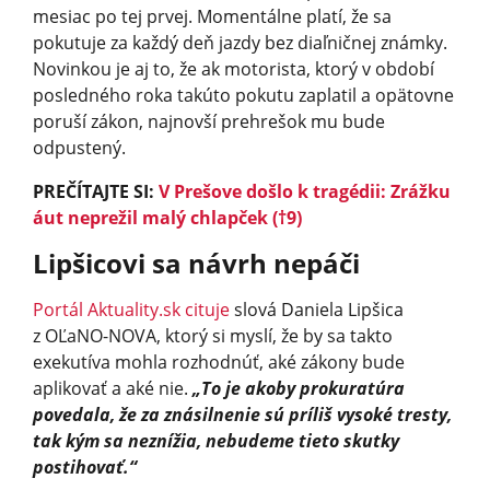
mesiac po tej prvej. Momentálne platí, že sa
pokutuje za každý deň jazdy bez diaľničnej známky.
Novinkou je aj to, že ak motorista, ktorý v období
posledného roka takúto pokutu zaplatil a opätovne
poruší zákon, najnovší prehrešok mu bude
odpustený.
PREČÍTAJTE SI:
V Prešove došlo k tragédii: Zrážku
áut neprežil malý chlapček (†9)
Lipšicovi sa návrh nepáči
Portál Aktuality.sk cituje
slová Daniela Lipšica
z OĽaNO-NOVA, ktorý si myslí, že by sa takto
exekutíva mohla rozhodnúť, aké zákony bude
aplikovať a aké nie.
„To je akoby prokuratúra
povedala, že za znásilnenie sú príliš vysoké tresty,
tak kým sa neznížia, nebudeme tieto skutky
postihovať.“