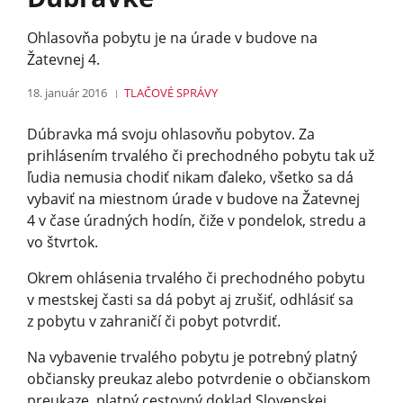
Ohlasovňa pobytu je na úrade v budove na
Žatevnej 4.
18. január 2016
TLAČOVÉ SPRÁVY
Dúbravka má svoju ohlasovňu pobytov. Za
prihlásením trvalého či prechodného pobytu tak už
ľudia nemusia chodiť nikam ďaleko, všetko sa dá
vybaviť na miestnom úrade v budove na Žatevnej
4 v čase úradných hodín, čiže v pondelok, stredu a
vo štvrtok.
Okrem ohlásenia trvalého či prechodného pobytu
v mestskej časti sa dá pobyt aj zrušiť, odhlásiť sa
z pobytu v zahraničí či pobyt potvrdiť.
Na vybavenie trvalého pobytu je potrebný platný
občiansky preukaz alebo potvrdenie o občianskom
preukaze, platný cestovný doklad Slovenskej