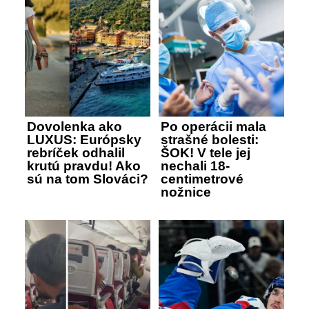
Dovolenka ako
Po operácii mala
LUXUS: Európsky
strašné bolesti:
rebríček odhalil
ŠOK! V tele jej
krutú pravdu! Ako
nechali 18-
sú na tom Slováci?
centimetrové
nožnice