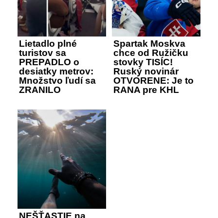
Lietadlo plné
Spartak Moskva
turistov sa
chce od Ružičku
PREPADLO o
stovky TISÍC!
desiatky metrov:
Ruský novinár
Množstvo ľudí sa
OTVORENE: Je to
ZRANILO
RANA pre KHL
NEŠŤASTIE na