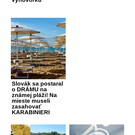
Slovák sa postaral
o DRÁMU na
známej pláži! Na
mieste museli
zasahovať
KARABINIERI