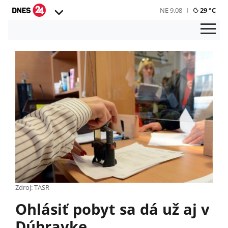
NE 9.08
29 °C
Zdroj: TASR
Ohlásiť pobyt sa dá už aj v
Dúbravke