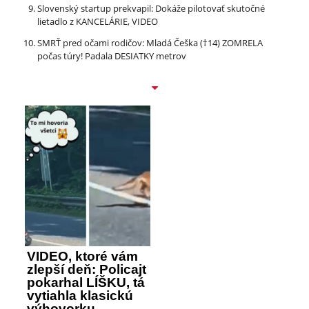
Slovenský startup prekvapil: Dokáže pilotovať skutočné
lietadlo z KANCELÁRIE, VIDEO
SMRŤ pred očami rodičov: Mladá Češka (†14) ZOMRELA
počas túry! Padala DESIATKY metrov
VIDEO, ktoré vám
zlepší deň: Policajt
pokarhal LÍŠKU, tá
vytiahla klasickú
výhovorku