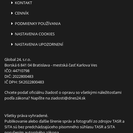
KONTAKT
CENNÍK
PODMIENKY POUŽÍVANIA
NASTAVENIA COOKIES
NASTAVENIA UPOZORNENÍ
Global 24, s.r.o.
Borská 6 841 04 Bratislava - mestská časť Karlova Ves
IČO: 44710798
DIČ: 2022800483
IČ DPH: SK2022800483
Chcete podať oficiálnu žiadosť o opravu so všetkými náležitosťami
podľa zákona? Napíšte na
ziadosti@dnes24.sk
Všetky práva vyhradené.
Publikovanie alebo ďalšie šírenie správ a fotografií zo zdrojov TASR a
SITA sú bez predchádzajúceho písomného súhlasu TASR a SITA
porušením autorského zákona.