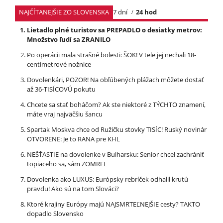
NAJČÍTANEJŠIE ZO SLOVENSKA
7 dní
24 hod
Lietadlo plné turistov sa PREPADLO o desiatky metrov:
Množstvo ľudí sa ZRANILO
Po operácii mala strašné bolesti: ŠOK! V tele jej nechali 18-
centimetrové nožnice
Dovolenkári, POZOR! Na obľúbených plážach môžete dostať
až 36-TISÍCOVÚ pokutu
Chcete sa stať boháčom? Ak ste niektoré z TÝCHTO znamení,
máte vraj najväčšiu šancu
Spartak Moskva chce od Ružičku stovky TISÍC! Ruský novinár
OTVORENE: Je to RANA pre KHL
NEŠŤASTIE na dovolenke v Bulharsku: Senior chcel zachrániť
topiaceho sa, sám ZOMREL
Dovolenka ako LUXUS: Európsky rebríček odhalil krutú
pravdu! Ako sú na tom Slováci?
Ktoré krajiny Európy majú NAJSMRTEĽNEJŠIE cesty? TAKTO
dopadlo Slovensko