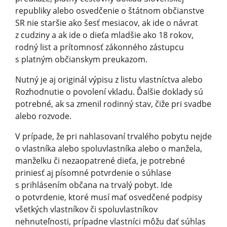
republiky alebo osvedčenie o štátnom občianstve
SR nie staršie ako šesť mesiacov, ak ide o návrat
z cudziny a ak ide o dieťa mladšie ako 18 rokov,
rodný list a prítomnosť zákonného zástupcu
s platným občianskym preukazom.
Nutný je aj originál výpisu z listu vlastníctva alebo
Rozhodnutie o povolení vkladu. Ďalšie doklady sú
potrebné, ak sa zmenil rodinný stav, čiže pri svadbe
alebo rozvode.
V prípade, že pri nahlasovaní trvalého pobytu nejde
o vlastníka alebo spoluvlastníka alebo o manžela,
manželku či nezaopatrené dieťa, je potrebné
priniesť aj písomné potvrdenie o súhlase
s prihlásením občana na trvalý pobyt. Ide
o potvrdenie, ktoré musí mať osvedčené podpisy
všetkých vlastníkov či spoluvlastníkov
nehnuteľnosti, prípadne vlastníci môžu dať súhlas