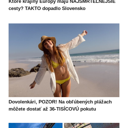
Ktoré krajiny Európy majú NAJSMRTEĽNEJŠIE
cesty? TAKTO dopadlo Slovensko
Dovolenkári, POZOR! Na obľúbených plážach
môžete dostať až 36-TISÍCOVÚ pokutu